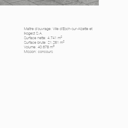
Maître d’ouvrage: Ville d’Esch-sur-Alzette et
Ikogest S.A.
2
Surface nette: 4.741 m
2
Surface brute: 21.261 m
3
Volume: 40.678 m
Mission: concours