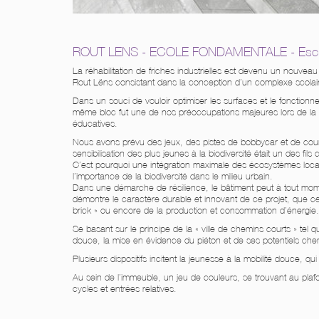
ROUT LENS - ECOLE FONDAMENTALE - Esch-
La réhabilitation de friches industrielles est devenu un nouvea
Rout Lëns consistant dans la conception d’un complexe scolai
Dans un souci de vouloir optimiser les surfaces et le fonction
même bloc fut une de nos préoccupations majeures lors de la conc
éducatives.
Nous avons prévu des jeux, des pistes de bobbycar et de course 
sensibilisation des plus jeunes à la biodiversité était un des fils
C’est pourquoi une intégration maximale des écosystèmes loca
l’importance de la biodiversité dans le milieu urbain.
Dans une démarche de résilience, le bâtiment peut à tout mome
démontre le caractère durable et innovant de ce projet, que ce
brick » ou encore de la production et consommation d’énergie.
Se basant sur le principe de la « ville de chemins courts » tel
douce, la mise en évidence du piéton et de ses potentiels chem
Plusieurs dispositifs incitent la jeunesse à la mobilité douce, q
Au sein de l’immeuble, un jeu de couleurs, se trouvant au plaf
cycles et entrées relatives.