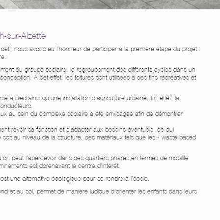
sur-Alzette
u défi; nous avons eu l’honneur de participer à la première étape du projet
re.
nement du groupe scolaire, le regroupement des différents cycles dans un
eption. A cet effet, les toitures sont utilisées à des fins récréatives et
à pied ainsi qu’une installation d’agriculture urbaine. En effet, la
 conducteurs.
ux au sein du complexe scolaire a été envisagée afin de démontrer
nt revoir sa fonction et s’adapter aux besoins éventuels, ce qui
 soit au niveau de la structure, des matériaux tels que les « waste based
 qu’on peut l’apercevoir dans des quartiers phares en termes de mobilité
inements est dorénavant le centre d’intérêt.
ui est une alternative écologique pour se rendre à l’école.
ond et au sol, permet de manière ludique d’orienter les enfants dans leurs