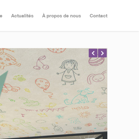
e
Actualités
À propos de nous
Contact
Prev
Nex
ious
t