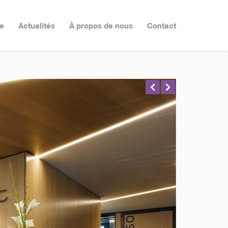
e
Actualités
À propos de nous
Contact
Prev
Nex
ious
t