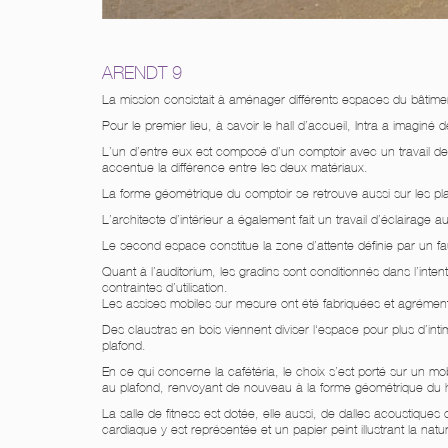
ARENDT 9
La mission consistait à aménager différents espaces du bât
Pour le premier lieu, à savoir le hall d’accueil, Intra a imagin
L’un d’entre eux est composé d’un comptoir avec un travail de 
accentue la différence entre les deux matériaux.
La forme géométrique du comptoir se retrouve aussi sur les plac
L’architecte d’intérieur a également fait un travail d’éclairage a
Le second espace constitue la zone d’attente définie par un fa
Quant à l’auditorium, les gradins sont conditionnés dans l’inten
contraintes d’utilisation.
Les assises mobiles sur mesure ont été fabriquées et agrément
Des claustras en bois viennent diviser l‘espace pour plus d’inti
plafond.
En ce qui concerne la cafétéria, le choix s’est porté sur un m
au plafond, renvoyant de nouveau à la forme géométrique du ha
La salle de fitness est dotée, elle aussi, de dalles acoustiques c
cardiaque y est représentée et un papier peint illustrant la na