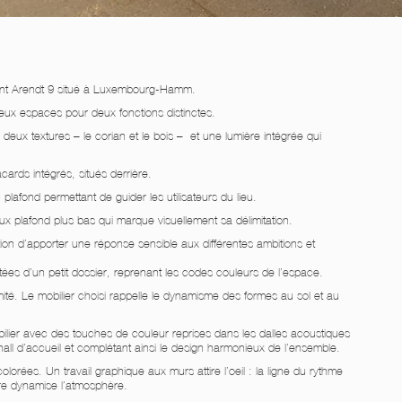
iment Arendt 9 situé à Luxembourg-Hamm.
é deux espaces pour deux fonctions distinctes.
deux textures – le corian et le bois – et une lumière intégrée qui
ards intégrés, situés derrière.
u plafond permettant de guider les utilisateurs du lieu.
ux plafond plus bas qui marque visuellement sa délimitation.
tion d’apporter une réponse sensible aux différentes ambitions et
ées d’un petit dossier, reprenant les codes couleurs de l’espace.
mité. Le mobilier choisi rappelle le dynamisme des formes au sol et au
obilier avec des touches de couleur reprises dans les dalles acoustiques
ll d’accueil et complétant ainsi le design harmonieux de l’ensemble.
olorées. Un travail graphique aux murs attire l’oeil : la ligne du rythme
ture dynamise l’atmosphère.